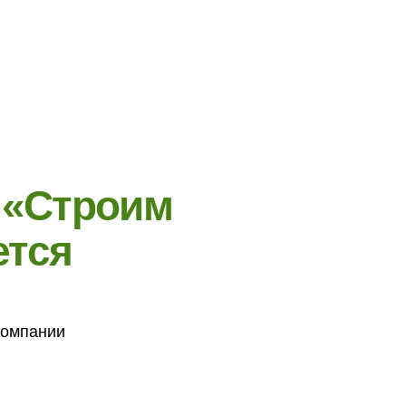
ся
ии
 цену
щадке. Для
проект, а
беждения в
эстетичным