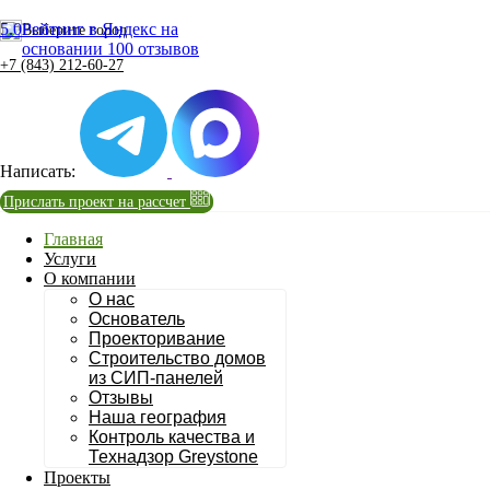
5.0
Рейтинг в Яндекс на
Выберите город
основании 100 отзывов
+7 (843) 212-60-27
Написать:
Прислать проект на рассчет
Главная
Услуги
О компании
О нас
Основатель
Проекторивание
Строительство домов
из СИП-панелей
Отзывы
Наша география
Контроль качества и
Технадзор Greystone
Проекты