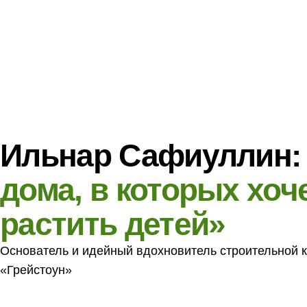
дома, в которых хочет
растить детей»
Основатель и идейный вдохновитель строительной компан
«Грейстоун»
За каждым надежным домом стоит человек, который знает
каждой детали в чертеже и каждого замеса бетона на пло
Ильнара Сафиуллина «Грейстоун» — это не просто бизнес-
результат многолетнего пути в строительстве и личного у
том, что жилье в Татарстане должно быть качественным, 