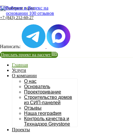
5.0
Рейтинг в Яндекс на
Выберите город
основании 100 отзывов
+7 (843) 212-60-27
Написать:
Прислать проект на рассчет
Главная
Услуги
О компании
О нас
Основатель
Проекторивание
Строительство домов
из СИП-панелей
Отзывы
Наша география
Контроль качества и
Технадзор Greystone
Проекты